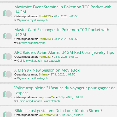
Maximize Event Stamina in Pokemon TCG Pocket with
U4GM
Ostatni post autor:
Ponti233
«
28 lip 2026, o 05:50
w
Wymiana myśli różnych
Master Card Exchanges in Pokemon TCG Pocket with
U4GM
Ostatni post autor:
Ponti233
«
28 lip 2026, o 03:56
w
Sprawy organizacyjne
ARC Raiders Avian Alarm: U4GM Red Coral Jewelry Tips
Ostatni post autor:
Ponti233
«
28 lip 2026, o 03:12
w
Opinie o wykładach i warsztatach
X Men 97 New Season on MovieBox
Ostatni post autor:
Shinra
«
27 lip 2026, o 07:50
w
Wymiana myśli różnych
Valise trop pleine ? L'astuce du voyageur pour gagner de
l'espace
Ostatni post autor:
vapormoYxr
«
27 lip 2026, o 01:09
w
Opinie o wykładach i warsztatach
Bikini selbst gestalten: Dein Look für den Strand?
Ostatni post autor:
vapormoYxr
«
27 lip 2026, o 01:07