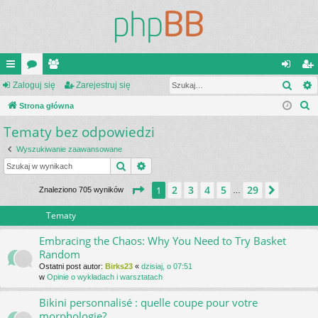
Szuk
ię
Zaloguj się
or
ży
Zarejestruj się
al
ar
S
ce
Strona główna
a
tk
og
ej
z
Tematy bez odpowiedzi
j
o
uj
es
u
…
w
si
tru
Wyszukiwanie zaawansowane
k
Szukaj
Wyszukiwanie zaawansowane
a
ni
ę
j
j
Strona
1
z
29
2
3
4
5
29
1
Następ
Znaleziono 705 wyników
…
cy
si
ę
Tematy
Embracing the Chaos: Why You Need to Try Basket
Random
Ostatni post autor:
Birks23
«
dzisiaj, o 07:51
w
Opinie o wykładach i warsztatach
Bikini personnalisé : quelle coupe pour votre
morphologie?