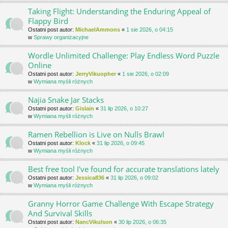
Taking Flight: Understanding the Enduring Appeal of
Flappy Bird
Ostatni post autor:
MichaelAmmons
«
1 sie 2026, o 04:15
w
Sprawy organizacyjne
Wordle Unlimited Challenge: Play Endless Word Puzzle
Online
Ostatni post autor:
JerryVikuopher
«
1 sie 2026, o 02:09
w
Wymiana myśli różnych
Najia Snake Jar Stacks
Ostatni post autor:
Gislain
«
31 lip 2026, o 10:27
w
Wymiana myśli różnych
Ramen Rebellion is Live on Nulls Brawl
Ostatni post autor:
Klock
«
31 lip 2026, o 09:45
w
Wymiana myśli różnych
Best free tool I've found for accurate translations lately
Ostatni post autor:
Jessica836
«
31 lip 2026, o 09:02
w
Wymiana myśli różnych
Granny Horror Game Challenge With Escape Strategy
And Survival Skills
Ostatni post autor:
NancVikulson
«
30 lip 2026, o 06:35