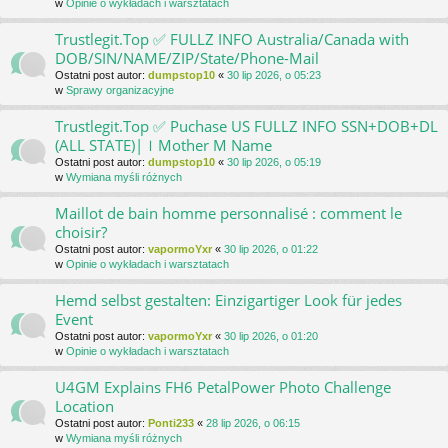
w
Opinie o wykładach i warsztatach
Trustlegit.Top ✅ FULLZ INFO Australia/Canada with
DOB/SIN/NAME/ZIP/State/Phone-Mail
Ostatni post autor:
dumpstop10
«
30 lip 2026, o 05:23
w
Sprawy organizacyjne
Trustlegit.Top ✅ Puchase US FULLZ INFO SSN+DOB+DL
(ALL STATE)|ｌMother M Name
Ostatni post autor:
dumpstop10
«
30 lip 2026, o 05:19
w
Wymiana myśli różnych
Maillot de bain homme personnalisé : comment le
choisir?
Ostatni post autor:
vapormoYxr
«
30 lip 2026, o 01:22
w
Opinie o wykładach i warsztatach
Hemd selbst gestalten: Einzigartiger Look für jedes
Event
Ostatni post autor:
vapormoYxr
«
30 lip 2026, o 01:20
w
Opinie o wykładach i warsztatach
U4GM Explains FH6 PetalPower Photo Challenge
Location
Ostatni post autor:
Ponti233
«
28 lip 2026, o 06:15
w
Wymiana myśli różnych