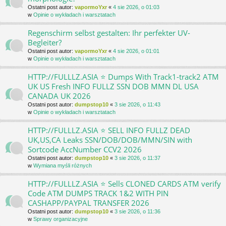
Ostatni post autor:
vapormoYxr
«
4 sie 2026, o 01:03
w
Opinie o wykładach i warsztatach
Regenschirm selbst gestalten: Ihr perfekter UV-
Begleiter?
Ostatni post autor:
vapormoYxr
«
4 sie 2026, o 01:01
w
Opinie o wykładach i warsztatach
HTTP://FULLLZ.ASIA ⭐️ Dumps With Track1-track2 ATM
UK US Fresh INFO FULLZ SSN DOB MMN DL USA
CANADA UK 2026
Ostatni post autor:
dumpstop10
«
3 sie 2026, o 11:43
w
Opinie o wykładach i warsztatach
HTTP://FULLLZ.ASIA ⭐️ SELL INFO FULLZ DEAD
UK,US,CA Leaks SSN/DOB/DOB/MMN/SIN with
Sortcode AccNumber CCV2 2026
Ostatni post autor:
dumpstop10
«
3 sie 2026, o 11:37
w
Wymiana myśli różnych
HTTP://FULLLZ.ASIA ⭐️ Sells CLONED CARDS ATM verify
Code ATM DUMPS TRACK 1&2 WITH PIN
CASHAPP/PAYPAL TRANSFER 2026
Ostatni post autor:
dumpstop10
«
3 sie 2026, o 11:36
w
Sprawy organizacyjne