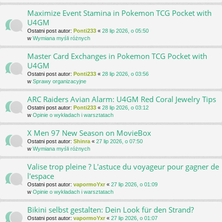
Maximize Event Stamina in Pokemon TCG Pocket with
U4GM
Ostatni post autor:
Ponti233
«
28 lip 2026, o 05:50
w
Wymiana myśli różnych
Master Card Exchanges in Pokemon TCG Pocket with
U4GM
Ostatni post autor:
Ponti233
«
28 lip 2026, o 03:56
w
Sprawy organizacyjne
ARC Raiders Avian Alarm: U4GM Red Coral Jewelry Tips
Ostatni post autor:
Ponti233
«
28 lip 2026, o 03:12
w
Opinie o wykładach i warsztatach
X Men 97 New Season on MovieBox
Ostatni post autor:
Shinra
«
27 lip 2026, o 07:50
w
Wymiana myśli różnych
Valise trop pleine ? L'astuce du voyageur pour gagner de
l'espace
Ostatni post autor:
vapormoYxr
«
27 lip 2026, o 01:09
w
Opinie o wykładach i warsztatach
Bikini selbst gestalten: Dein Look für den Strand?
Ostatni post autor:
vapormoYxr
«
27 lip 2026, o 01:07