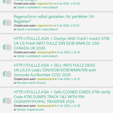
Ostatni post autor:
vapormoYxr
«
4 sie 2026, o 01:03
w
Opinie o wykładach i warsztatach
Regenschirm selbst gestalten: Ihr perfekter UV-
Begleiter?
Ostatni post autor:
vapormoYxr
«
4 sie 2026, o 01:01
w
Opinie o wykładach i warsztatach
HTTP://FULLLZ.ASIA ⭐️ Dumps With Track1-track2 ATM
UK US Fresh INFO FULLZ SSN DOB MMN DL USA
CANADA UK 2026
Ostatni post autor:
dumpstop10
«
3 sie 2026, o 11:43
w
Opinie o wykładach i warsztatach
HTTP://FULLLZ.ASIA ⭐️ SELL INFO FULLZ DEAD
UK,US,CA Leaks SSN/DOB/DOB/MMN/SIN with
Sortcode AccNumber CCV2 2026
Ostatni post autor:
dumpstop10
«
3 sie 2026, o 11:37
w
Wymiana myśli różnych
HTTP://FULLLZ.ASIA ⭐️ Sells CLONED CARDS ATM verify
Code ATM DUMPS TRACK 1&2 WITH PIN
CASHAPP/PAYPAL TRANSFER 2026
Ostatni post autor:
dumpstop10
«
3 sie 2026, o 11:36
w
Sprawy organizacyjne