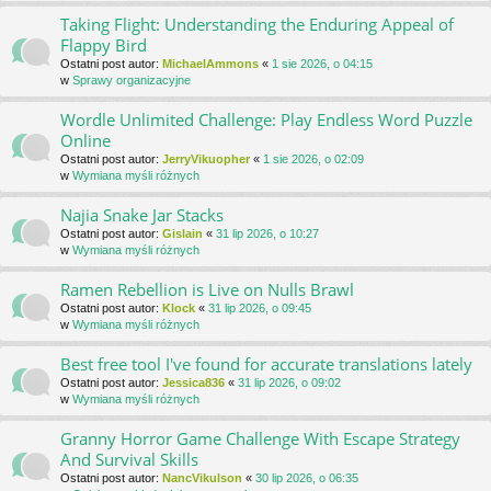
Taking Flight: Understanding the Enduring Appeal of
Flappy Bird
Ostatni post autor:
MichaelAmmons
«
1 sie 2026, o 04:15
w
Sprawy organizacyjne
Wordle Unlimited Challenge: Play Endless Word Puzzle
Online
Ostatni post autor:
JerryVikuopher
«
1 sie 2026, o 02:09
w
Wymiana myśli różnych
Najia Snake Jar Stacks
Ostatni post autor:
Gislain
«
31 lip 2026, o 10:27
w
Wymiana myśli różnych
Ramen Rebellion is Live on Nulls Brawl
Ostatni post autor:
Klock
«
31 lip 2026, o 09:45
w
Wymiana myśli różnych
Best free tool I've found for accurate translations lately
Ostatni post autor:
Jessica836
«
31 lip 2026, o 09:02
w
Wymiana myśli różnych
Granny Horror Game Challenge With Escape Strategy
And Survival Skills
Ostatni post autor:
NancVikulson
«
30 lip 2026, o 06:35