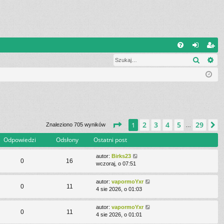
W
Szukaj
Wy
FA
al
ar
Q
og
ej
uj
es
si
tru
ę
j
Strona
1
z
29
2
3
4
5
29
1
N
Znaleziono 705 wyników
…
si
Odpowiedzi
Odsłony
Ostatni post
ę
autor:
Birks23
0
16
wczoraj, o 07:51
autor:
vapormoYxr
0
11
4 sie 2026, o 01:03
autor:
vapormoYxr
0
11
4 sie 2026, o 01:01