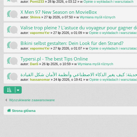
autor:
Ponti233
»
28 lip 2026, o 03:12
» w
Opinie o wykładach i warsztatach
X Men 97 New Season on MovieBox
autor:
Shinra
»
27 lip 2026, o 07:50
» w
Wymiana myśli różnych
Valise trop pleine ? L'astuce du voyageur pour gagner d
autor:
vapormoYxr
»
27 lip 2026, o 01:09
» w
Opinie o wykładach i warsztata
Bikini selbst gestalten: Dein Look für den Strand?
autor:
vapormoYxr
»
27 lip 2026, o 01:07
» w
Opinie o wykładach i warsztata
Typersi.pl - The best Tips Online
autor:
Dan5
»
26 lip 2026, o 10:59
» w
Wymiana myśli różnych
حديثة: كيف يغير الذكاء الاصطناعي وأنظمة الأمان شكل القيادة
autor:
hassanomar
»
24 lip 2026, o 19:41
» w
Opinie o wykładach i warsztata
Wyszukiwanie zaawansowane
Strona główna