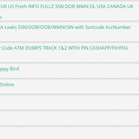
ATM UK US Fresh INFO FULLZ SSN DOB MMN DL USA CANADA UK
ch
S,CA Leaks SSN/DOB/DOB/MMN/SIN with Sortcode AccNumber
rify Code ATM DUMPS TRACK 1&2 WITH PIN CASHAPP/PAYPAL
appy Bird
 Online