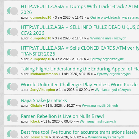
HTTP://FULLLZ.ASIA ⭐️ Dumps With Track1-track2 
2026
autor:
dumpstop10
»
3 sie 2026, o 11:43
» w
Opinie o wykładach i warsztata
HTTP://FULLLZ.ASIA ⭐️ SELL INFO FULLZ DEAD UK,U
CCV2 2026
autor:
dumpstop10
»
3 sie 2026, o 11:37
» w
Wymiana myśli różnych
HTTP://FULLLZ.ASIA ⭐️ Sells CLONED CARDS ATM ve
TRANSFER 2026
autor:
dumpstop10
»
3 sie 2026, o 11:36
» w
Sprawy organizacyjne
Taking Flight: Understanding the Enduring Appeal of Fl
autor:
MichaelAmmons
»
1 sie 2026, o 04:15
» w
Sprawy organizacyjne
Wordle Unlimited Challenge: Play Endless Word Puzzle
autor:
JerryVikuopher
»
1 sie 2026, o 02:09
» w
Wymiana myśli różnych
Najia Snake Jar Stacks
autor:
Gislain
»
31 lip 2026, o 10:27
» w
Wymiana myśli różnych
Ramen Rebellion is Live on Nulls Brawl
autor:
Klock
»
31 lip 2026, o 09:45
» w
Wymiana myśli różnych
Best free tool I've found for accurate translations lately
autor:
Jessica836
»
31 lip 2026, o 09:02
» w
Wymiana myśli różnych