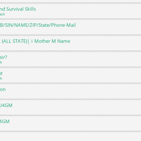
 Survival Skills
ach
DOB/SIN/NAME/ZIP/State/Phone-Mail
DL (ALL STATE)|ｌMother M Name
sir?
ch
nt
ch
ion
h U4GM
U4GM