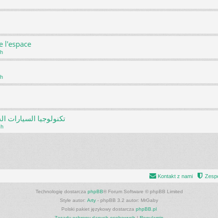
e l'espace
ch
ch
تكنولوجيا السيارات ال
ch
Kontakt z nami
Zespó
Technologię dostarcza
phpBB
® Forum Software © phpBB Limited
Style autor:
Arty
- phpBB 3.2 autor: MrGaby
Polski pakiet językowy dostarcza
phpBB.pl
Zasady ochrony danych osobowych
|
Regulamin