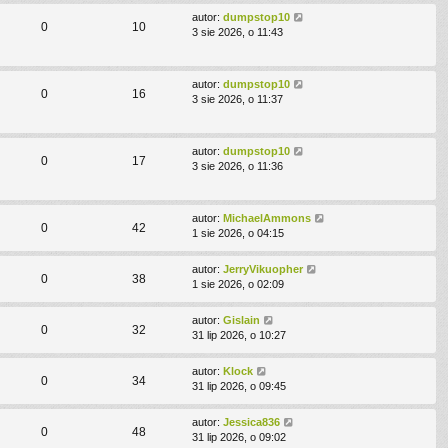
autor:
dumpstop10
0
10
3 sie 2026, o 11:43
autor:
dumpstop10
0
16
3 sie 2026, o 11:37
autor:
dumpstop10
0
17
3 sie 2026, o 11:36
autor:
MichaelAmmons
0
42
1 sie 2026, o 04:15
autor:
JerryVikuopher
0
38
1 sie 2026, o 02:09
autor:
Gislain
0
32
31 lip 2026, o 10:27
autor:
Klock
0
34
31 lip 2026, o 09:45
autor:
Jessica836
0
48
31 lip 2026, o 09:02