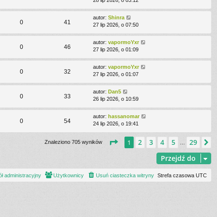
28 lip 2026, o 03:12
autor:
Shinra
0
41
27 lip 2026, o 07:50
autor:
vapormoYxr
0
46
27 lip 2026, o 01:09
autor:
vapormoYxr
0
32
27 lip 2026, o 01:07
autor:
Dan5
0
33
26 lip 2026, o 10:59
autor:
hassanomar
0
54
24 lip 2026, o 19:41
Strona
1
z
29
2
3
4
5
29
1
N
Znaleziono 705 wyników
…
Przejdź do
ł administracyjny
Użytkownicy
Usuń ciasteczka witryny
Strefa czasowa
UTC