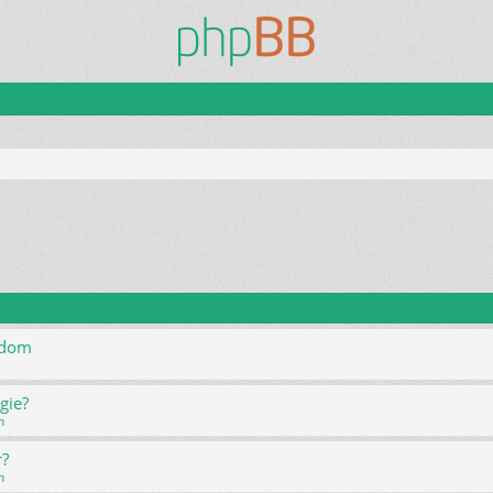
ndom
gie?
h
r?
h