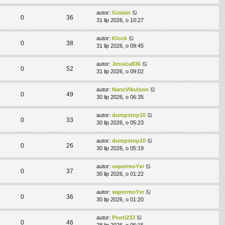
autor:
Gislain
0
36
31 lip 2026, o 10:27
autor:
Klock
0
38
31 lip 2026, o 09:45
autor:
Jessica836
0
52
31 lip 2026, o 09:02
autor:
NancVikulson
0
49
30 lip 2026, o 06:35
autor:
dumpstop10
0
33
30 lip 2026, o 05:23
autor:
dumpstop10
0
26
30 lip 2026, o 05:19
autor:
vapormoYxr
0
37
30 lip 2026, o 01:22
autor:
vapormoYxr
0
36
30 lip 2026, o 01:20
autor:
Ponti233
0
46