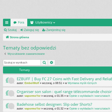
Fora
Użytkownicy
ię
Szukaj
Zaloguj się
Zarejestruj się
ce
Strona główna
j
Tematy bez odpowiedzi
…
Wyszukiwanie zaawansowane
Szukaj
Wyszukiwanie zaawansowane
Tematy
EZBUFF | Buy FC 27 Coins with Fast Delivery and Reliab
autor:
EmberWolf
»
wczoraj, o 08:51
» w
Wymiana myśli różnych
Organiser son salon : quel range télécommande choisir
autor:
vapormoYxr
»
wczoraj, o 01:35
» w
Opinie o wykładach i warsztatach
Badehose selbst designen: Slip oder Shorts?
autor:
vapormoYxr
»
wczoraj, o 01:32
» w
Opinie o wykładach i warsztatach