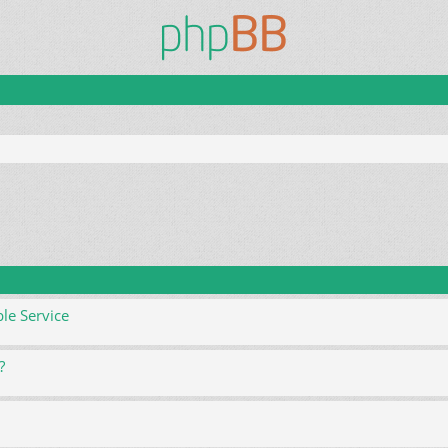
le Service
?