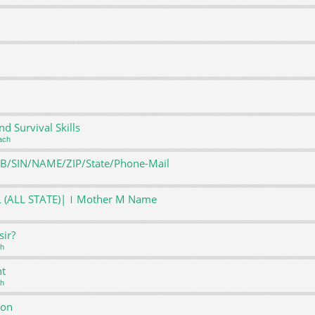
 Survival Skills
ach
DOB/SIN/NAME/ZIP/State/Phone-Mail
DL (ALL STATE)|ｌMother M Name
sir?
ch
nt
ch
ion