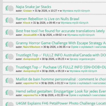
Najia Snake Jar Stacks
autor:
Gislain
»
31 lip 2026, o 10:27
» w
Wymiana myśli różnych
Ramen Rebellion is Live on Nulls Brawl
autor:
Klock
»
31 lip 2026, o 09:45
» w
Wymiana myśli różnych
Best free tool I've found for accurate translations lately
autor:
Jessica836
»
31 lip 2026, o 09:02
» w
Wymiana myśli różnych
Granny Horror Game Challenge With Escape Strategy And
autor:
NancVikulson
»
30 lip 2026, o 06:35
» w
Opinie o wykładach i warsztat
Trustlegit.Top ✅ FULLZ INFO Australia/Canada with 
autor:
dumpstop10
»
30 lip 2026, o 05:23
» w
Sprawy organizacyjne
Trustlegit.Top ✅ Puchase US FULLZ INFO SSN+DOB+
autor:
dumpstop10
»
30 lip 2026, o 05:19
» w
Wymiana myśli różnych
Maillot de bain homme personnalisé : comment le choi
autor:
vapormoYxr
»
30 lip 2026, o 01:22
» w
Opinie o wykładach i warsztata
Hemd selbst gestalten: Einzigartiger Look für jedes Eve
autor:
vapormoYxr
»
30 lip 2026, o 01:20
» w
Opinie o wykładach i warsztata
U4GM Explains FH6 PetalPower Photo Challenge Locat