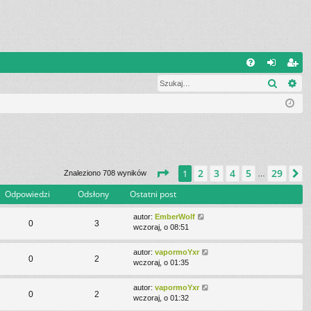
W
Szukaj
Wy
FA
al
ar
Q
og
ej
uj
es
si
tru
ę
j
Strona
1
z
29
2
3
4
5
29
1
N
Znaleziono 708 wyników
…
si
Odpowiedzi
Odsłony
Ostatni post
ę
autor:
EmberWolf
0
3
wczoraj, o 08:51
autor:
vapormoYxr
0
2
wczoraj, o 01:35
autor:
vapormoYxr
0
2
wczoraj, o 01:32