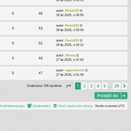
28 lip 2026, o 06:15
autor:
Ponti233
0
46
28 lip 2026, o 05:50
autor:
Ponti233
0
53
28 lip 2026, o 03:56
autor:
Ponti233
0
52
28 lip 2026, o 03:12
autor:
Shinra
0
44
27 lip 2026, o 07:50
autor:
vapormoYxr
0
47
27 lip 2026, o 01:09
Strona
1
z
29
2
3
4
5
29
1
N
Znaleziono 708 wyników
…
Przejdź do
ł administracyjny
Użytkownicy
Usuń ciasteczka witryny
Strefa czasowa
UTC