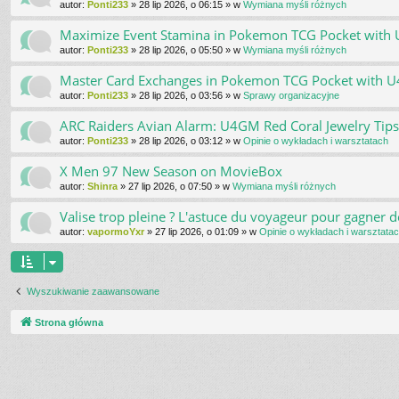
autor:
Ponti233
»
28 lip 2026, o 06:15
» w
Wymiana myśli różnych
Maximize Event Stamina in Pokemon TCG Pocket wit
autor:
Ponti233
»
28 lip 2026, o 05:50
» w
Wymiana myśli różnych
Master Card Exchanges in Pokemon TCG Pocket with 
autor:
Ponti233
»
28 lip 2026, o 03:56
» w
Sprawy organizacyjne
ARC Raiders Avian Alarm: U4GM Red Coral Jewelry Tips
autor:
Ponti233
»
28 lip 2026, o 03:12
» w
Opinie o wykładach i warsztatach
X Men 97 New Season on MovieBox
autor:
Shinra
»
27 lip 2026, o 07:50
» w
Wymiana myśli różnych
Valise trop pleine ? L'astuce du voyageur pour gagner d
autor:
vapormoYxr
»
27 lip 2026, o 01:09
» w
Opinie o wykładach i warsztata
Wyszukiwanie zaawansowane
Strona główna