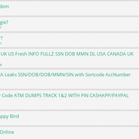
ndom
gie?
h
r?
h
ATM UK US Fresh INFO FULLZ SSN DOB MMN DL USA CANADA UK
ch
S,CA Leaks SSN/DOB/DOB/MMN/SIN with Sortcode AccNumber
rify Code ATM DUMPS TRACK 1&2 WITH PIN CASHAPP/PAYPAL
appy Bird
 Online