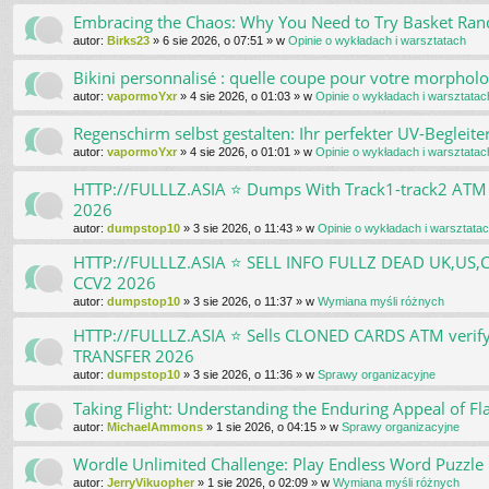
Embracing the Chaos: Why You Need to Try Basket Ra
autor:
Birks23
»
6 sie 2026, o 07:51
» w
Opinie o wykładach i warsztatach
Bikini personnalisé : quelle coupe pour votre morpholo
autor:
vapormoYxr
»
4 sie 2026, o 01:03
» w
Opinie o wykładach i warsztatac
Regenschirm selbst gestalten: Ihr perfekter UV-Begleite
autor:
vapormoYxr
»
4 sie 2026, o 01:01
» w
Opinie o wykładach i warsztatac
HTTP://FULLLZ.ASIA ⭐️ Dumps With Track1-track2 
2026
autor:
dumpstop10
»
3 sie 2026, o 11:43
» w
Opinie o wykładach i warsztata
HTTP://FULLLZ.ASIA ⭐️ SELL INFO FULLZ DEAD UK,U
CCV2 2026
autor:
dumpstop10
»
3 sie 2026, o 11:37
» w
Wymiana myśli różnych
HTTP://FULLLZ.ASIA ⭐️ Sells CLONED CARDS ATM ve
TRANSFER 2026
autor:
dumpstop10
»
3 sie 2026, o 11:36
» w
Sprawy organizacyjne
Taking Flight: Understanding the Enduring Appeal of Fl
autor:
MichaelAmmons
»
1 sie 2026, o 04:15
» w
Sprawy organizacyjne
Wordle Unlimited Challenge: Play Endless Word Puzzle
autor:
JerryVikuopher
»
1 sie 2026, o 02:09
» w
Wymiana myśli różnych