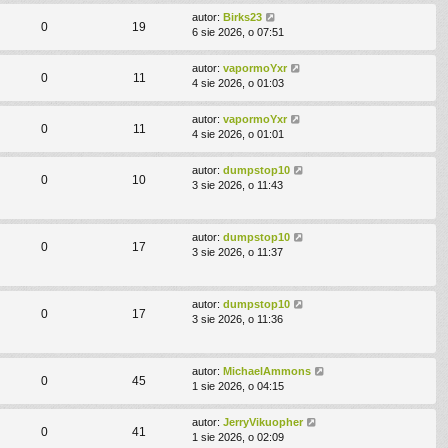
autor:
Birks23
0
19
6 sie 2026, o 07:51
autor:
vapormoYxr
0
11
4 sie 2026, o 01:03
autor:
vapormoYxr
0
11
4 sie 2026, o 01:01
autor:
dumpstop10
0
10
3 sie 2026, o 11:43
autor:
dumpstop10
0
17
3 sie 2026, o 11:37
autor:
dumpstop10
0
17
3 sie 2026, o 11:36
autor:
MichaelAmmons
0
45
1 sie 2026, o 04:15
autor:
JerryVikuopher
0
41
1 sie 2026, o 02:09