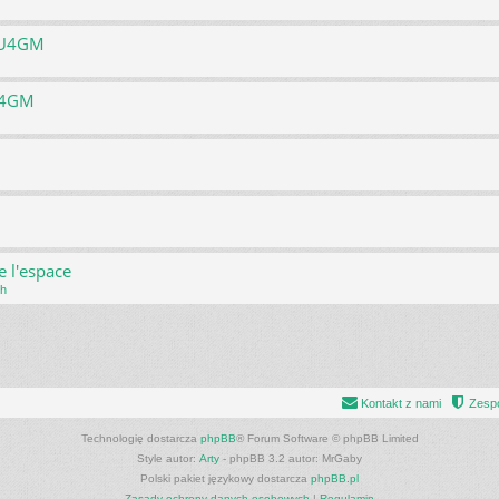
h U4GM
U4GM
e l'espace
ch
Kontakt z nami
Zespó
Technologię dostarcza
phpBB
® Forum Software © phpBB Limited
Style autor:
Arty
- phpBB 3.2 autor: MrGaby
Polski pakiet językowy dostarcza
phpBB.pl
Zasady ochrony danych osobowych
|
Regulamin