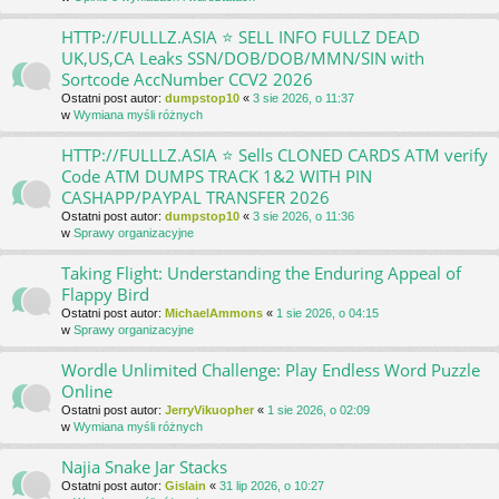
HTTP://FULLLZ.ASIA ⭐️ SELL INFO FULLZ DEAD
UK,US,CA Leaks SSN/DOB/DOB/MMN/SIN with
Sortcode AccNumber CCV2 2026
Ostatni post autor:
dumpstop10
«
3 sie 2026, o 11:37
w
Wymiana myśli różnych
HTTP://FULLLZ.ASIA ⭐️ Sells CLONED CARDS ATM verify
Code ATM DUMPS TRACK 1&2 WITH PIN
CASHAPP/PAYPAL TRANSFER 2026
Ostatni post autor:
dumpstop10
«
3 sie 2026, o 11:36
w
Sprawy organizacyjne
Taking Flight: Understanding the Enduring Appeal of
Flappy Bird
Ostatni post autor:
MichaelAmmons
«
1 sie 2026, o 04:15
w
Sprawy organizacyjne
Wordle Unlimited Challenge: Play Endless Word Puzzle
Online
Ostatni post autor:
JerryVikuopher
«
1 sie 2026, o 02:09
w
Wymiana myśli różnych
Najia Snake Jar Stacks
Ostatni post autor:
Gislain
«
31 lip 2026, o 10:27