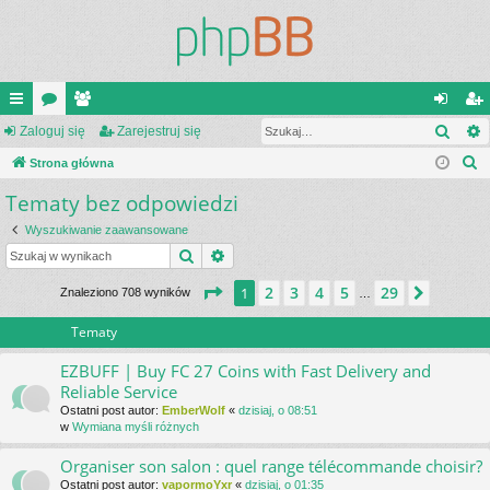
Szuk
ię
Zaloguj się
or
ży
Zarejestruj się
al
ar
S
ce
Strona główna
a
tk
og
ej
z
Tematy bez odpowiedzi
j
o
uj
es
u
…
w
si
tru
Wyszukiwanie zaawansowane
k
Szukaj
Wyszukiwanie zaawansowane
a
ni
ę
j
j
Strona
1
z
29
2
3
4
5
29
1
Następ
Znaleziono 708 wyników
…
cy
si
ę
Tematy
EZBUFF | Buy FC 27 Coins with Fast Delivery and
Reliable Service
Ostatni post autor:
EmberWolf
«
dzisiaj, o 08:51
w
Wymiana myśli różnych
Organiser son salon : quel range télécommande choisir?
Ostatni post autor:
vapormoYxr
«
dzisiaj, o 01:35