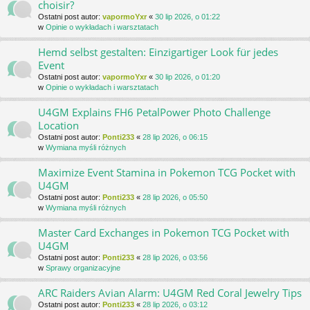
choisir?
Ostatni post autor:
vapormoYxr
«
30 lip 2026, o 01:22
w
Opinie o wykładach i warsztatach
Hemd selbst gestalten: Einzigartiger Look für jedes
Event
Ostatni post autor:
vapormoYxr
«
30 lip 2026, o 01:20
w
Opinie o wykładach i warsztatach
U4GM Explains FH6 PetalPower Photo Challenge
Location
Ostatni post autor:
Ponti233
«
28 lip 2026, o 06:15
w
Wymiana myśli różnych
Maximize Event Stamina in Pokemon TCG Pocket with
U4GM
Ostatni post autor:
Ponti233
«
28 lip 2026, o 05:50
w
Wymiana myśli różnych
Master Card Exchanges in Pokemon TCG Pocket with
U4GM
Ostatni post autor:
Ponti233
«
28 lip 2026, o 03:56
w
Sprawy organizacyjne
ARC Raiders Avian Alarm: U4GM Red Coral Jewelry Tips
Ostatni post autor:
Ponti233
«
28 lip 2026, o 03:12