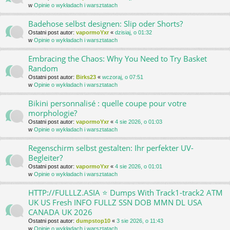
w
Opinie o wykładach i warsztatach
Badehose selbst designen: Slip oder Shorts?
Ostatni post autor:
vapormoYxr
«
dzisiaj, o 01:32
w
Opinie o wykładach i warsztatach
Embracing the Chaos: Why You Need to Try Basket
Random
Ostatni post autor:
Birks23
«
wczoraj, o 07:51
w
Opinie o wykładach i warsztatach
Bikini personnalisé : quelle coupe pour votre
morphologie?
Ostatni post autor:
vapormoYxr
«
4 sie 2026, o 01:03
w
Opinie o wykładach i warsztatach
Regenschirm selbst gestalten: Ihr perfekter UV-
Begleiter?
Ostatni post autor:
vapormoYxr
«
4 sie 2026, o 01:01
w
Opinie o wykładach i warsztatach
HTTP://FULLLZ.ASIA ⭐️ Dumps With Track1-track2 ATM
UK US Fresh INFO FULLZ SSN DOB MMN DL USA
CANADA UK 2026
Ostatni post autor:
dumpstop10
«
3 sie 2026, o 11:43
w
Opinie o wykładach i warsztatach