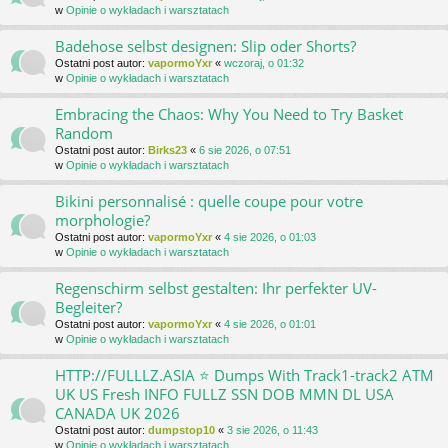
w
Opinie o wykładach i warsztatach
Badehose selbst designen: Slip oder Shorts?
Ostatni post autor:
vapormoYxr
«
wczoraj, o 01:32
w
Opinie o wykładach i warsztatach
Embracing the Chaos: Why You Need to Try Basket
Random
Ostatni post autor:
Birks23
«
6 sie 2026, o 07:51
w
Opinie o wykładach i warsztatach
Bikini personnalisé : quelle coupe pour votre
morphologie?
Ostatni post autor:
vapormoYxr
«
4 sie 2026, o 01:03
w
Opinie o wykładach i warsztatach
Regenschirm selbst gestalten: Ihr perfekter UV-
Begleiter?
Ostatni post autor:
vapormoYxr
«
4 sie 2026, o 01:01
w
Opinie o wykładach i warsztatach
HTTP://FULLLZ.ASIA ⭐️ Dumps With Track1-track2 ATM
UK US Fresh INFO FULLZ SSN DOB MMN DL USA
CANADA UK 2026
Ostatni post autor:
dumpstop10
«
3 sie 2026, o 11:43
w
Opinie o wykładach i warsztatach