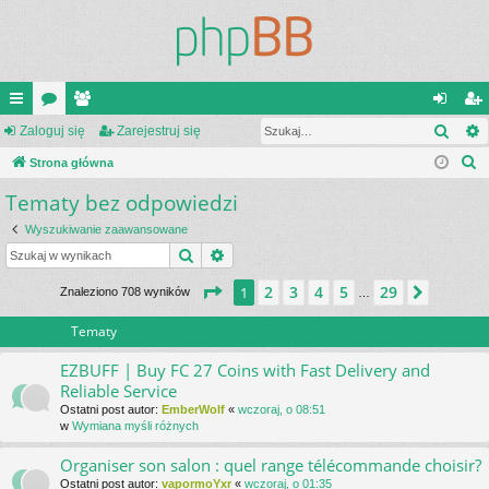
Szuk
ię
Zaloguj się
or
ży
Zarejestruj się
al
ar
S
ce
Strona główna
a
tk
og
ej
z
Tematy bez odpowiedzi
j
o
uj
es
u
…
w
si
tru
Wyszukiwanie zaawansowane
k
Szukaj
Wyszukiwanie zaawansowane
a
ni
ę
j
j
Strona
1
z
29
2
3
4
5
29
1
Następ
Znaleziono 708 wyników
…
cy
si
ę
Tematy
EZBUFF | Buy FC 27 Coins with Fast Delivery and
Reliable Service
Ostatni post autor:
EmberWolf
«
wczoraj, o 08:51
w
Wymiana myśli różnych
Organiser son salon : quel range télécommande choisir?
Ostatni post autor:
vapormoYxr
«
wczoraj, o 01:35