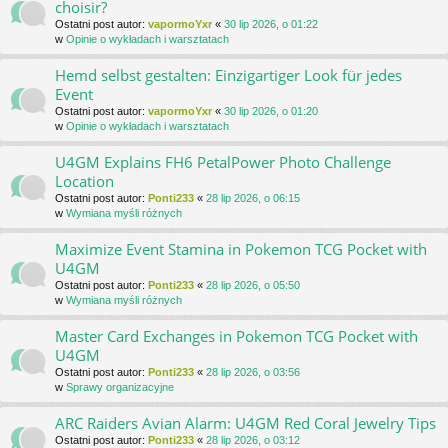
choisir?
Ostatni post autor:
vapormoYxr
«
30 lip 2026, o 01:22
w
Opinie o wykładach i warsztatach
Hemd selbst gestalten: Einzigartiger Look für jedes
Event
Ostatni post autor:
vapormoYxr
«
30 lip 2026, o 01:20
w
Opinie o wykładach i warsztatach
U4GM Explains FH6 PetalPower Photo Challenge
Location
Ostatni post autor:
Ponti233
«
28 lip 2026, o 06:15
w
Wymiana myśli różnych
Maximize Event Stamina in Pokemon TCG Pocket with
U4GM
Ostatni post autor:
Ponti233
«
28 lip 2026, o 05:50
w
Wymiana myśli różnych
Master Card Exchanges in Pokemon TCG Pocket with
U4GM
Ostatni post autor:
Ponti233
«
28 lip 2026, o 03:56
w
Sprawy organizacyjne
ARC Raiders Avian Alarm: U4GM Red Coral Jewelry Tips
Ostatni post autor:
Ponti233
«
28 lip 2026, o 03:12