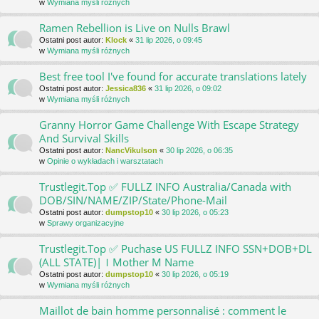
w
Wymiana myśli różnych
Ramen Rebellion is Live on Nulls Brawl
Ostatni post autor:
Klock
«
31 lip 2026, o 09:45
w
Wymiana myśli różnych
Best free tool I've found for accurate translations lately
Ostatni post autor:
Jessica836
«
31 lip 2026, o 09:02
w
Wymiana myśli różnych
Granny Horror Game Challenge With Escape Strategy
And Survival Skills
Ostatni post autor:
NancVikulson
«
30 lip 2026, o 06:35
w
Opinie o wykładach i warsztatach
Trustlegit.Top ✅ FULLZ INFO Australia/Canada with
DOB/SIN/NAME/ZIP/State/Phone-Mail
Ostatni post autor:
dumpstop10
«
30 lip 2026, o 05:23
w
Sprawy organizacyjne
Trustlegit.Top ✅ Puchase US FULLZ INFO SSN+DOB+DL
(ALL STATE)|ｌMother M Name
Ostatni post autor:
dumpstop10
«
30 lip 2026, o 05:19
w
Wymiana myśli różnych
Maillot de bain homme personnalisé : comment le