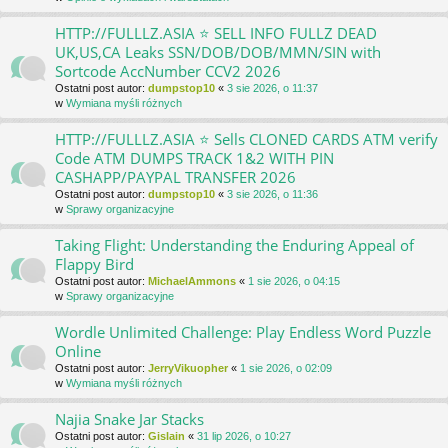
HTTP://FULLLZ.ASIA ⭐️ SELL INFO FULLZ DEAD
UK,US,CA Leaks SSN/DOB/DOB/MMN/SIN with
Sortcode AccNumber CCV2 2026
Ostatni post autor:
dumpstop10
«
3 sie 2026, o 11:37
w
Wymiana myśli różnych
HTTP://FULLLZ.ASIA ⭐️ Sells CLONED CARDS ATM verify
Code ATM DUMPS TRACK 1&2 WITH PIN
CASHAPP/PAYPAL TRANSFER 2026
Ostatni post autor:
dumpstop10
«
3 sie 2026, o 11:36
w
Sprawy organizacyjne
Taking Flight: Understanding the Enduring Appeal of
Flappy Bird
Ostatni post autor:
MichaelAmmons
«
1 sie 2026, o 04:15
w
Sprawy organizacyjne
Wordle Unlimited Challenge: Play Endless Word Puzzle
Online
Ostatni post autor:
JerryVikuopher
«
1 sie 2026, o 02:09
w
Wymiana myśli różnych
Najia Snake Jar Stacks
Ostatni post autor:
Gislain
«
31 lip 2026, o 10:27