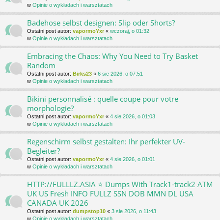
w
Opinie o wykładach i warsztatach
Badehose selbst designen: Slip oder Shorts?
Ostatni post autor:
vapormoYxr
«
wczoraj, o 01:32
w
Opinie o wykładach i warsztatach
Embracing the Chaos: Why You Need to Try Basket
Random
Ostatni post autor:
Birks23
«
6 sie 2026, o 07:51
w
Opinie o wykładach i warsztatach
Bikini personnalisé : quelle coupe pour votre
morphologie?
Ostatni post autor:
vapormoYxr
«
4 sie 2026, o 01:03
w
Opinie o wykładach i warsztatach
Regenschirm selbst gestalten: Ihr perfekter UV-
Begleiter?
Ostatni post autor:
vapormoYxr
«
4 sie 2026, o 01:01
w
Opinie o wykładach i warsztatach
HTTP://FULLLZ.ASIA ⭐️ Dumps With Track1-track2 ATM
UK US Fresh INFO FULLZ SSN DOB MMN DL USA
CANADA UK 2026
Ostatni post autor:
dumpstop10
«
3 sie 2026, o 11:43
w
Opinie o wykładach i warsztatach