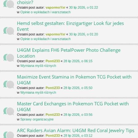
choisir?
Ostatni post autor:
vapormoYxr
«
30 lip 2026, o 01:22
w
Opinie o wykładach i warsztatach
Hemd selbst gestalten: Einzigartiger Look für jedes
Event
Ostatni post autor:
vapormoYxr
«
30 lip 2026, o 01:20
w
Opinie o wykładach i warsztatach
U4GM Explains FH6 PetalPower Photo Challenge
Location
Ostatni post autor:
Ponti233
«
28 lip 2026, o 06:15
w
Wymiana myśli różnych
Maximize Event Stamina in Pokemon TCG Pocket with
U4GM
Ostatni post autor:
Ponti233
«
28 lip 2026, o 05:50
w
Wymiana myśli różnych
Master Card Exchanges in Pokemon TCG Pocket with
U4GM
Ostatni post autor:
Ponti233
«
28 lip 2026, o 03:56
w
Sprawy organizacyjne
ARC Raiders Avian Alarm: U4GM Red Coral Jewelry Tips
Ostatni post autor:
Ponti233
«
28 lip 2026, o 03:12