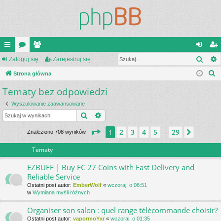
Szuk
ię
Zaloguj się
or
ży
Zarejestruj się
al
ar
S
ce
Strona główna
a
tk
og
ej
z
Tematy bez odpowiedzi
j
o
uj
es
u
…
w
si
tru
Wyszukiwanie zaawansowane
k
Szukaj
Wyszukiwanie zaawansowane
a
ni
ę
j
j
Strona
1
z
29
2
3
4
5
29
1
Następ
Znaleziono 708 wyników
…
cy
si
ę
Tematy
EZBUFF | Buy FC 27 Coins with Fast Delivery and
Reliable Service
Ostatni post autor:
EmberWolf
«
wczoraj, o 08:51
w
Wymiana myśli różnych
Organiser son salon : quel range télécommande choisir?
Ostatni post autor:
vapormoYxr
«
wczoraj, o 01:35