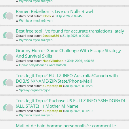
w
Wymiana myśli różnych
Ramen Rebellion is Live on Nulls Brawl
Ostatni post autor:
Klock
«
31 lip 2026, o 09:45
w
Wymiana myśli różnych
Best free tool I've found for accurate translations lately
Ostatni post autor:
Jessica836
«
31 lip 2026, o 09:02
w
Wymiana myśli różnych
Granny Horror Game Challenge With Escape Strategy
And Survival Skills
Ostatni post autor:
NancVikulson
«
30 lip 2026, o 06:35
w
Opinie o wykładach i warsztatach
Trustlegit.Top ✅ FULLZ INFO Australia/Canada with
DOB/SIN/NAME/ZIP/State/Phone-Mail
Ostatni post autor:
dumpstop10
«
30 lip 2026, o 05:23
w
Sprawy organizacyjne
Trustlegit.Top ✅ Puchase US FULLZ INFO SSN+DOB+DL
(ALL STATE)|ｌMother M Name
Ostatni post autor:
dumpstop10
«
30 lip 2026, o 05:19
w
Wymiana myśli różnych
Maillot de bain homme personnalisé : comment le