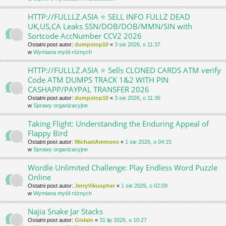
HTTP://FULLLZ.ASIA ⭐️ SELL INFO FULLZ DEAD
UK,US,CA Leaks SSN/DOB/DOB/MMN/SIN with
Sortcode AccNumber CCV2 2026
Ostatni post autor:
dumpstop10
«
3 sie 2026, o 11:37
w
Wymiana myśli różnych
HTTP://FULLLZ.ASIA ⭐️ Sells CLONED CARDS ATM verify
Code ATM DUMPS TRACK 1&2 WITH PIN
CASHAPP/PAYPAL TRANSFER 2026
Ostatni post autor:
dumpstop10
«
3 sie 2026, o 11:36
w
Sprawy organizacyjne
Taking Flight: Understanding the Enduring Appeal of
Flappy Bird
Ostatni post autor:
MichaelAmmons
«
1 sie 2026, o 04:15
w
Sprawy organizacyjne
Wordle Unlimited Challenge: Play Endless Word Puzzle
Online
Ostatni post autor:
JerryVikuopher
«
1 sie 2026, o 02:09
w
Wymiana myśli różnych
Najia Snake Jar Stacks
Ostatni post autor:
Gislain
«
31 lip 2026, o 10:27