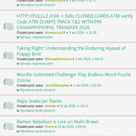
Ostatni post autor:
dumpstop10
«
3 sie 2026, o 11:37
w
Wymiana myśli różnych
HTTP://FULLLZ.ASIA ⭐️ Sells CLONED CARDS ATM verify
Code ATM DUMPS TRACK 1&2 WITH PIN
CASHAPP/PAYPAL TRANSFER 2026
Ostatni post autor:
dumpstop10
«
3 sie 2026, o 11:36
w
Sprawy organizacyjne
Taking Flight: Understanding the Enduring Appeal of
Flappy Bird
Ostatni post autor:
MichaelAmmons
«
1 sie 2026, o 04:15
w
Sprawy organizacyjne
Wordle Unlimited Challenge: Play Endless Word Puzzle
Online
Ostatni post autor:
JerryVikuopher
«
1 sie 2026, o 02:09
w
Wymiana myśli różnych
Najia Snake Jar Stacks
Ostatni post autor:
Gislain
«
31 lip 2026, o 10:27
w
Wymiana myśli różnych
Ramen Rebellion is Live on Nulls Brawl
Ostatni post autor:
Klock
«
31 lip 2026, o 09:45
w
Wymiana myśli różnych