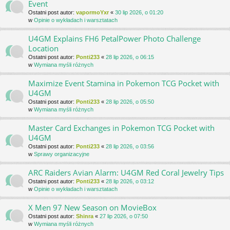
Event
Ostatni post autor:
vapormoYxr
«
30 lip 2026, o 01:20
w
Opinie o wykładach i warsztatach
U4GM Explains FH6 PetalPower Photo Challenge
Location
Ostatni post autor:
Ponti233
«
28 lip 2026, o 06:15
w
Wymiana myśli różnych
Maximize Event Stamina in Pokemon TCG Pocket with
U4GM
Ostatni post autor:
Ponti233
«
28 lip 2026, o 05:50
w
Wymiana myśli różnych
Master Card Exchanges in Pokemon TCG Pocket with
U4GM
Ostatni post autor:
Ponti233
«
28 lip 2026, o 03:56
w
Sprawy organizacyjne
ARC Raiders Avian Alarm: U4GM Red Coral Jewelry Tips
Ostatni post autor:
Ponti233
«
28 lip 2026, o 03:12
w
Opinie o wykładach i warsztatach
X Men 97 New Season on MovieBox
Ostatni post autor:
Shinra
«
27 lip 2026, o 07:50
w
Wymiana myśli różnych