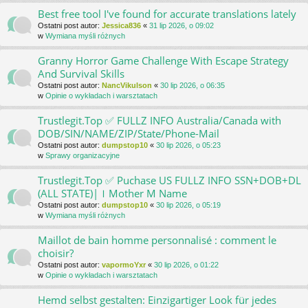
Best free tool I've found for accurate translations lately
Ostatni post autor:
Jessica836
«
31 lip 2026, o 09:02
w
Wymiana myśli różnych
Granny Horror Game Challenge With Escape Strategy
And Survival Skills
Ostatni post autor:
NancVikulson
«
30 lip 2026, o 06:35
w
Opinie o wykładach i warsztatach
Trustlegit.Top ✅ FULLZ INFO Australia/Canada with
DOB/SIN/NAME/ZIP/State/Phone-Mail
Ostatni post autor:
dumpstop10
«
30 lip 2026, o 05:23
w
Sprawy organizacyjne
Trustlegit.Top ✅ Puchase US FULLZ INFO SSN+DOB+DL
(ALL STATE)|ｌMother M Name
Ostatni post autor:
dumpstop10
«
30 lip 2026, o 05:19
w
Wymiana myśli różnych
Maillot de bain homme personnalisé : comment le
choisir?
Ostatni post autor:
vapormoYxr
«
30 lip 2026, o 01:22
w
Opinie o wykładach i warsztatach
Hemd selbst gestalten: Einzigartiger Look für jedes