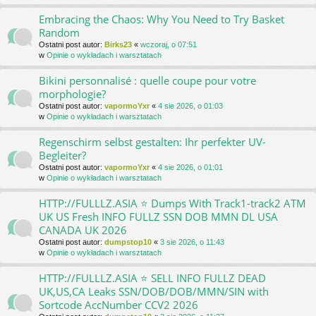
Embracing the Chaos: Why You Need to Try Basket
Random
Ostatni post autor:
Birks23
«
wczoraj, o 07:51
w
Opinie o wykładach i warsztatach
Bikini personnalisé : quelle coupe pour votre
morphologie?
Ostatni post autor:
vapormoYxr
«
4 sie 2026, o 01:03
w
Opinie o wykładach i warsztatach
Regenschirm selbst gestalten: Ihr perfekter UV-
Begleiter?
Ostatni post autor:
vapormoYxr
«
4 sie 2026, o 01:01
w
Opinie o wykładach i warsztatach
HTTP://FULLLZ.ASIA ⭐️ Dumps With Track1-track2 ATM
UK US Fresh INFO FULLZ SSN DOB MMN DL USA
CANADA UK 2026
Ostatni post autor:
dumpstop10
«
3 sie 2026, o 11:43
w
Opinie o wykładach i warsztatach
HTTP://FULLLZ.ASIA ⭐️ SELL INFO FULLZ DEAD
UK,US,CA Leaks SSN/DOB/DOB/MMN/SIN with
Sortcode AccNumber CCV2 2026