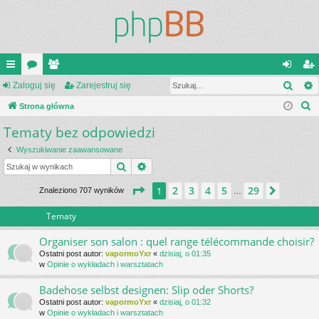
Szuk
ię
Zaloguj się
or
ży
Zarejestruj się
al
ar
S
ce
Strona główna
a
tk
og
ej
z
Tematy bez odpowiedzi
j
o
uj
es
u
…
w
si
tru
Wyszukiwanie zaawansowane
k
Szukaj
Wyszukiwanie zaawansowane
a
ni
ę
j
j
Strona
1
z
29
2
3
4
5
29
1
Następ
Znaleziono 707 wyników
…
cy
si
ę
Tematy
Organiser son salon : quel range télécommande choisir?
Ostatni post autor:
vapormoYxr
«
dzisiaj, o 01:35
w
Opinie o wykładach i warsztatach
Badehose selbst designen: Slip oder Shorts?
Ostatni post autor:
vapormoYxr
«
dzisiaj, o 01:32
w
Opinie o wykładach i warsztatach