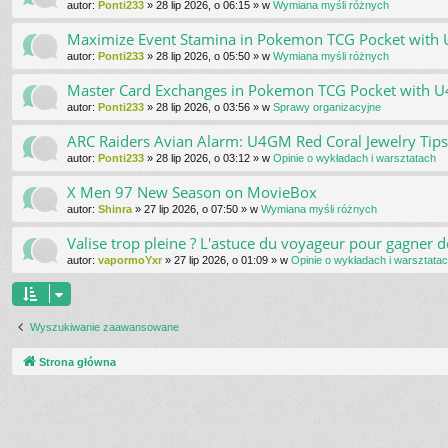
autor:
Ponti233
»
28 lip 2026, o 06:15
» w
Wymiana myśli różnych
Maximize Event Stamina in Pokemon TCG Pocket wit
autor:
Ponti233
»
28 lip 2026, o 05:50
» w
Wymiana myśli różnych
Master Card Exchanges in Pokemon TCG Pocket with 
autor:
Ponti233
»
28 lip 2026, o 03:56
» w
Sprawy organizacyjne
ARC Raiders Avian Alarm: U4GM Red Coral Jewelry Tips
autor:
Ponti233
»
28 lip 2026, o 03:12
» w
Opinie o wykładach i warsztatach
X Men 97 New Season on MovieBox
autor:
Shinra
»
27 lip 2026, o 07:50
» w
Wymiana myśli różnych
Valise trop pleine ? L'astuce du voyageur pour gagner d
autor:
vapormoYxr
»
27 lip 2026, o 01:09
» w
Opinie o wykładach i warsztata
Wyszukiwanie zaawansowane
Strona główna