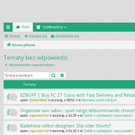
Fora
Użytkownicy
ię
Szukaj
Zaloguj się
Zarejestruj się
ce
Strona główna
j
Tematy bez odpowiedzi
…
Wyszukiwanie zaawansowane
Szukaj
Wyszukiwanie zaawansowane
Tematy
EZBUFF | Buy FC 27 Coins with Fast Delivery and Reliab
autor:
EmberWolf
»
wczoraj, o 08:51
» w
Wymiana myśli różnych
Organiser son salon : quel range télécommande choisir
autor:
vapormoYxr
»
wczoraj, o 01:35
» w
Opinie o wykładach i warsztatach
Badehose selbst designen: Slip oder Shorts?
autor:
vapormoYxr
»
wczoraj, o 01:32
» w
Opinie o wykładach i warsztatach