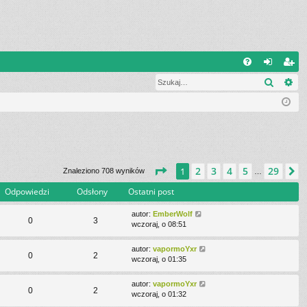
W
Szukaj
Wy
FA
al
ar
Q
og
ej
uj
es
si
tru
ę
j
Strona
1
z
29
2
3
4
5
29
1
N
Znaleziono 708 wyników
…
si
Odpowiedzi
Odsłony
Ostatni post
ę
autor:
EmberWolf
0
3
wczoraj, o 08:51
autor:
vapormoYxr
0
2
wczoraj, o 01:35
autor:
vapormoYxr
0
2
wczoraj, o 01:32