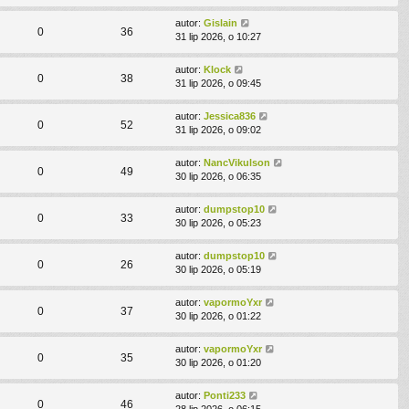
autor:
Gislain
0
36
31 lip 2026, o 10:27
autor:
Klock
0
38
31 lip 2026, o 09:45
autor:
Jessica836
0
52
31 lip 2026, o 09:02
autor:
NancVikulson
0
49
30 lip 2026, o 06:35
autor:
dumpstop10
0
33
30 lip 2026, o 05:23
autor:
dumpstop10
0
26
30 lip 2026, o 05:19
autor:
vapormoYxr
0
37
30 lip 2026, o 01:22
autor:
vapormoYxr
0
35
30 lip 2026, o 01:20
autor:
Ponti233
0
46