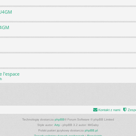
h U4GM
U4GM
e l'espace
ch
Kontakt z nami
Zespó
Technologię dostarcza
phpBB
® Forum Software © phpBB Limited
Style autor:
Arty
- phpBB 3.2 autor: MrGaby
Polski pakiet językowy dostarcza
phpBB.pl
Zasady ochrony danych osobowych
|
Regulamin