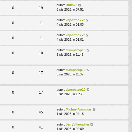
autor:
Birks23
0
19
6 sie 2026, o 07:51
autor:
vapormoYxr
0
11
4 sie 2026, o 01:03
autor:
vapormoYxr
0
11
4 sie 2026, o 01:01
autor:
dumpstop10
0
10
3 sie 2026, o 11:43
autor:
dumpstop10
0
17
3 sie 2026, o 11:37
autor:
dumpstop10
0
17
3 sie 2026, o 11:36
autor:
MichaelAmmons
0
45
1 sie 2026, o 04:15
autor:
JerryVikuopher
0
41
1 sie 2026, o 02:09