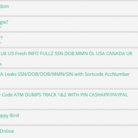
ndom
gie?
h
r?
h
ATM UK US Fresh INFO FULLZ SSN DOB MMN DL USA CANADA UK
ch
S,CA Leaks SSN/DOB/DOB/MMN/SIN with Sortcode AccNumber
rify Code ATM DUMPS TRACK 1&2 WITH PIN CASHAPP/PAYPAL
appy Bird
 Online