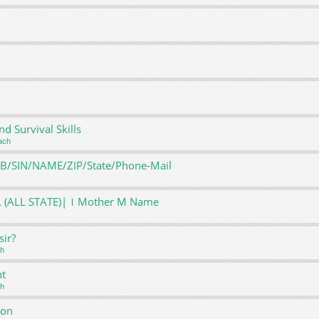
 Survival Skills
ach
DOB/SIN/NAME/ZIP/State/Phone-Mail
DL (ALL STATE)|ｌMother M Name
sir?
ch
nt
ch
ion