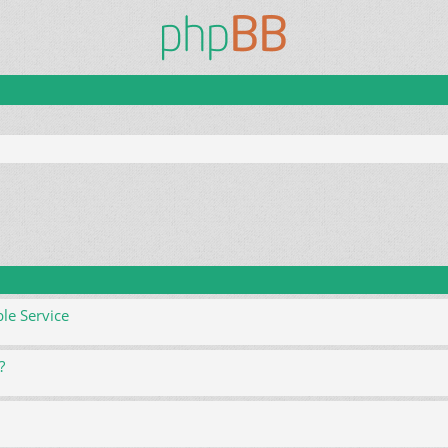
le Service
?