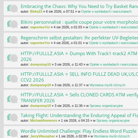
Embracing the Chaos: Why You Need to Try Basket Ra
autor:
Birks23
»
6 sie 2026, o 07:51
» w
Opinie o wykładach i warsztatach
Bikini personnalisé : quelle coupe pour votre morpholo
autor:
vapormoYxr
»
4 sie 2026, o 01:03
» w
Opinie o wykładach i warsztatac
Regenschirm selbst gestalten: Ihr perfekter UV-Begleite
autor:
vapormoYxr
»
4 sie 2026, o 01:01
» w
Opinie o wykładach i warsztatac
HTTP://FULLLZ.ASIA ⭐️ Dumps With Track1-track2 
2026
autor:
dumpstop10
»
3 sie 2026, o 11:43
» w
Opinie o wykładach i warsztata
HTTP://FULLLZ.ASIA ⭐️ SELL INFO FULLZ DEAD UK,U
CCV2 2026
autor:
dumpstop10
»
3 sie 2026, o 11:37
» w
Wymiana myśli różnych
HTTP://FULLLZ.ASIA ⭐️ Sells CLONED CARDS ATM ve
TRANSFER 2026
autor:
dumpstop10
»
3 sie 2026, o 11:36
» w
Sprawy organizacyjne
Taking Flight: Understanding the Enduring Appeal of Fl
autor:
MichaelAmmons
»
1 sie 2026, o 04:15
» w
Sprawy organizacyjne
Wordle Unlimited Challenge: Play Endless Word Puzzle
autor:
JerryVikuopher
»
1 sie 2026, o 02:09
» w
Wymiana myśli różnych