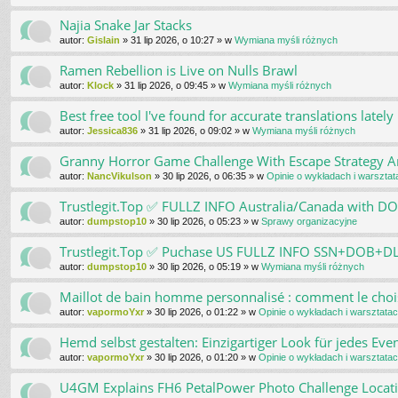
Najia Snake Jar Stacks
autor:
Gislain
»
31 lip 2026, o 10:27
» w
Wymiana myśli różnych
Ramen Rebellion is Live on Nulls Brawl
autor:
Klock
»
31 lip 2026, o 09:45
» w
Wymiana myśli różnych
Best free tool I've found for accurate translations lately
autor:
Jessica836
»
31 lip 2026, o 09:02
» w
Wymiana myśli różnych
Granny Horror Game Challenge With Escape Strategy And
autor:
NancVikulson
»
30 lip 2026, o 06:35
» w
Opinie o wykładach i warsztat
Trustlegit.Top ✅ FULLZ INFO Australia/Canada with 
autor:
dumpstop10
»
30 lip 2026, o 05:23
» w
Sprawy organizacyjne
Trustlegit.Top ✅ Puchase US FULLZ INFO SSN+DOB+
autor:
dumpstop10
»
30 lip 2026, o 05:19
» w
Wymiana myśli różnych
Maillot de bain homme personnalisé : comment le choi
autor:
vapormoYxr
»
30 lip 2026, o 01:22
» w
Opinie o wykładach i warsztata
Hemd selbst gestalten: Einzigartiger Look für jedes Eve
autor:
vapormoYxr
»
30 lip 2026, o 01:20
» w
Opinie o wykładach i warsztata
U4GM Explains FH6 PetalPower Photo Challenge Locat