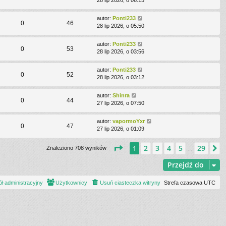
28 lip 2026, o 06:15
autor:
Ponti233
0
46
28 lip 2026, o 05:50
autor:
Ponti233
0
53
28 lip 2026, o 03:56
autor:
Ponti233
0
52
28 lip 2026, o 03:12
autor:
Shinra
0
44
27 lip 2026, o 07:50
autor:
vapormoYxr
0
47
27 lip 2026, o 01:09
Strona
1
z
29
2
3
4
5
29
1
N
Znaleziono 708 wyników
…
Przejdź do
ł administracyjny
Użytkownicy
Usuń ciasteczka witryny
Strefa czasowa
UTC