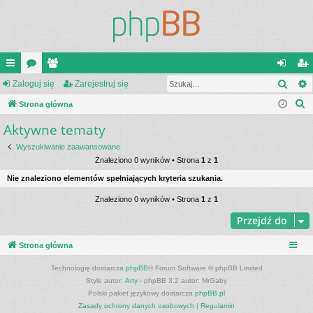
Szuk
ię
Zaloguj się
or
ży
Zarejestruj się
al
ar
S
ce
Strona główna
a
tk
og
ej
z
Aktywne tematy
j
o
uj
es
u
…
w
si
tru
Wyszukiwanie zaawansowane
k
Znaleziono 0 wyników • Strona
1
z
1
a
ni
ę
j
Nie znaleziono elementów spełniających kryteria szukania.
j
cy
si
Znaleziono 0 wyników • Strona
1
z
1
ę
Przejdź do
Strona główna
Technologię dostarcza
phpBB
® Forum Software © phpBB Limited
Style autor:
Arty
- phpBB 3.2 autor: MrGaby
Polski pakiet językowy dostarcza
phpBB.pl
Zasady ochrony danych osobowych
|
Regulamin