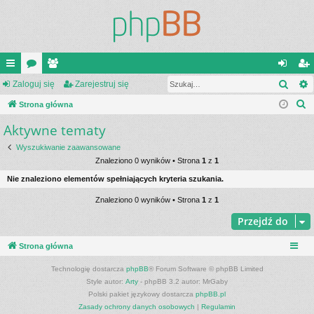
Szuk
ię
Zaloguj się
or
ży
Zarejestruj się
al
ar
S
ce
Strona główna
a
tk
og
ej
z
Aktywne tematy
j
o
uj
es
u
…
w
si
tru
Wyszukiwanie zaawansowane
k
Znaleziono 0 wyników • Strona
1
z
1
a
ni
ę
j
Nie znaleziono elementów spełniających kryteria szukania.
j
cy
si
Znaleziono 0 wyników • Strona
1
z
1
ę
Przejdź do
Strona główna
Technologię dostarcza
phpBB
® Forum Software © phpBB Limited
Style autor:
Arty
- phpBB 3.2 autor: MrGaby
Polski pakiet językowy dostarcza
phpBB.pl
Zasady ochrony danych osobowych
|
Regulamin