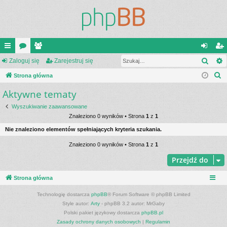
Szuk
ię
Zaloguj się
or
ży
Zarejestruj się
al
ar
S
ce
Strona główna
a
tk
og
ej
z
Aktywne tematy
j
o
uj
es
u
…
w
si
tru
Wyszukiwanie zaawansowane
k
Znaleziono 0 wyników • Strona
1
z
1
a
ni
ę
j
Nie znaleziono elementów spełniających kryteria szukania.
j
cy
si
Znaleziono 0 wyników • Strona
1
z
1
ę
Przejdź do
Strona główna
Technologię dostarcza
phpBB
® Forum Software © phpBB Limited
Style autor:
Arty
- phpBB 3.2 autor: MrGaby
Polski pakiet językowy dostarcza
phpBB.pl
Zasady ochrony danych osobowych
|
Regulamin