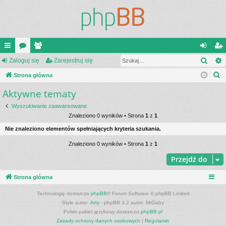
Szuk
ię
Zaloguj się
or
ży
Zarejestruj się
al
ar
S
ce
Strona główna
a
tk
og
ej
z
Aktywne tematy
j
o
uj
es
u
…
w
si
tru
Wyszukiwanie zaawansowane
k
Znaleziono 0 wyników • Strona
1
z
1
a
ni
ę
j
Nie znaleziono elementów spełniających kryteria szukania.
j
cy
si
Znaleziono 0 wyników • Strona
1
z
1
ę
Przejdź do
Strona główna
Technologię dostarcza
phpBB
® Forum Software © phpBB Limited
Style autor:
Arty
- phpBB 3.2 autor: MrGaby
Polski pakiet językowy dostarcza
phpBB.pl
Zasady ochrony danych osobowych
|
Regulamin