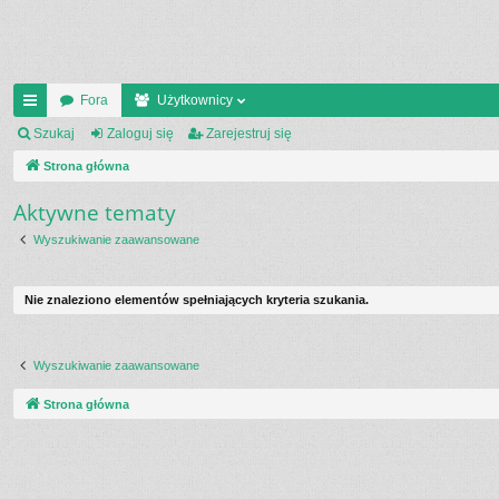
Fora
Użytkownicy
ię
Szukaj
Zaloguj się
Zarejestruj się
ce
Strona główna
j
Aktywne tematy
…
Wyszukiwanie zaawansowane
Nie znaleziono elementów spełniających kryteria szukania.
Wyszukiwanie zaawansowane
Strona główna