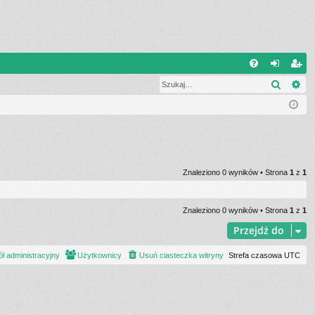
W
Szukaj
Wy
FA
al
ar
Q
og
ej
uj
es
si
tru
ę
j
Znaleziono 0 wyników • Strona
1
z
1
si
ę
Znaleziono 0 wyników • Strona
1
z
1
Przejdź do
ł administracyjny
Użytkownicy
Usuń ciasteczka witryny
Strefa czasowa
UTC