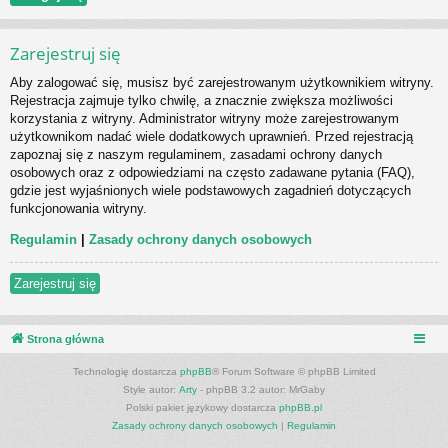
Zarejestruj się
Aby zalogować się, musisz być zarejestrowanym użytkownikiem witryny.
Rejestracja zajmuje tylko chwilę, a znacznie zwiększa możliwości
korzystania z witryny. Administrator witryny może zarejestrowanym
użytkownikom nadać wiele dodatkowych uprawnień. Przed rejestracją
zapoznaj się z naszym regulaminem, zasadami ochrony danych
osobowych oraz z odpowiedziami na często zadawane pytania (FAQ),
gdzie jest wyjaśnionych wiele podstawowych zagadnień dotyczących
funkcjonowania witryny.
Regulamin
|
Zasady ochrony danych osobowych
Zarejestruj się
Strona główna
Technologię dostarcza
phpBB
® Forum Software © phpBB Limited
Style autor:
Arty
- phpBB 3.2 autor: MrGaby
Polski pakiet językowy dostarcza
phpBB.pl
Zasady ochrony danych osobowych
|
Regulamin