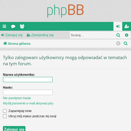
Szuk
ię
Zaloguj się
or
ży
Zarejestruj się
al
ar
S
ce
Strona główna
a
tk
og
ej
z
j
o
uj
es
Tylko zalogowani użytkownicy mogą odpowiadać w tematach
u
…
w
si
tru
na tym forum.
k
a
ni
ę
j
Nazwa użytkownika:
j
cy
si
Hasło:
ę
Nie pamiętam hasła
Wyślij ponownie e-mail aktywacyjny
Zapamiętaj mnie
Ukryj mój status podczas tej sesji