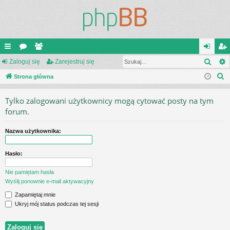
Szuk
ię
Zaloguj się
or
ży
Zarejestruj się
al
ar
S
ce
Strona główna
a
tk
og
ej
z
j
o
uj
es
Tylko zalogowani użytkownicy mogą cytować posty na tym
u
…
w
si
tru
forum.
k
a
ni
ę
j
Nazwa użytkownika:
j
cy
si
Hasło:
ę
Nie pamiętam hasła
Wyślij ponownie e-mail aktywacyjny
Zapamiętaj mnie
Ukryj mój status podczas tej sesji