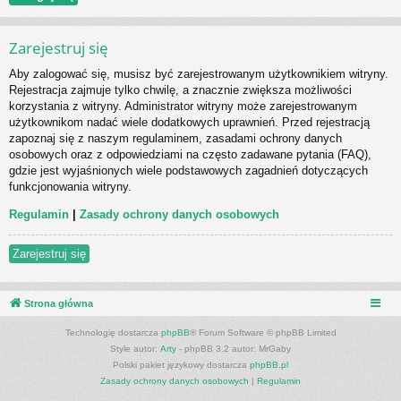
Zarejestruj się
Aby zalogować się, musisz być zarejestrowanym użytkownikiem witryny.
Rejestracja zajmuje tylko chwilę, a znacznie zwiększa możliwości
korzystania z witryny. Administrator witryny może zarejestrowanym
użytkownikom nadać wiele dodatkowych uprawnień. Przed rejestracją
zapoznaj się z naszym regulaminem, zasadami ochrony danych
osobowych oraz z odpowiedziami na często zadawane pytania (FAQ),
gdzie jest wyjaśnionych wiele podstawowych zagadnień dotyczących
funkcjonowania witryny.
Regulamin
|
Zasady ochrony danych osobowych
Zarejestruj się
Strona główna
Technologię dostarcza
phpBB
® Forum Software © phpBB Limited
Style autor:
Arty
- phpBB 3.2 autor: MrGaby
Polski pakiet językowy dostarcza
phpBB.pl
Zasady ochrony danych osobowych
|
Regulamin