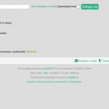
Nie pamiętam hasła
|
Zapamiętaj mnie
h 5 minut)
ownika
jestrowany użytkownik:
Birks23
Kontakt z nami
Zespó
Technologię dostarcza
phpBB
® Forum Software © phpBB Limited
Style autor:
Arty
- phpBB 3.2 autor: MrGaby
Polski pakiet językowy dostarcza
phpBB.pl
Zasady ochrony danych osobowych
|
Regulamin