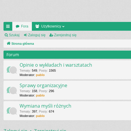
Fora
Użytkownicy
ię
Szukaj
Zaloguj się
Zarejestruj się
ce
Strona główna
j
Forum
…
Opinie o wykładach i warsztatach
Tematy
:
549
,
Posty
:
1565
Moderator:
pablo
Sprawy organizacyjne
Tematy
:
158
,
Posty
:
296
Moderator:
pablo
Wymiana myśli różnych
Tematy
:
397
,
Posty
:
674
Moderator:
pablo
Zaloguj się
•
Zarejestruj się