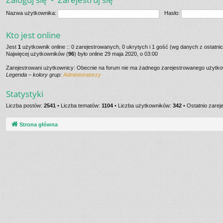
Nazwa użytkownika:
Hasło:
Kto jest online
Jest
1
użytkownik online :: 0 zarejestrowanych, 0 ukrytych i 1 gość (wg danych z ostatnic
Najwięcej użytkowników (
96
) było online 29 maja 2020, o 03:00
Zarejestrowani użytkownicy: Obecnie na forum nie ma żadnego zarejestrowanego użytk
Legenda – kolory grup:
Administratorzy
Statystyki
Liczba postów:
2541
• Liczba tematów:
1104
• Liczba użytkowników:
342
• Ostatnio zare
Strona główna