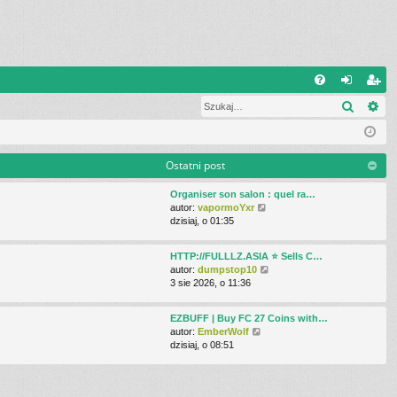
W
Szukaj
Wy
FA
al
ar
Q
og
ej
uj
es
Ostatni post
si
tru
Organiser son salon : quel ra…
W
autor:
vapormoYxr
ę
j
y
dzisiaj, o 01:35
ś
si
w
HTTP://FULLLZ.ASIA ⭐️ Sells C…
i
ę
W
autor:
dumpstop10
e
y
3 sie 2026, o 11:36
t
ś
l
w
n
EZBUFF | Buy FC 27 Coins with…
i
a
W
autor:
EmberWolf
e
j
y
dzisiaj, o 08:51
t
n
ś
l
o
w
n
w
i
a
s