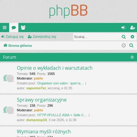
Szuk
ię
Zaloguj się
or
ży
Zarejestruj się
al
ar
S
ce
Strona główna
a
tk
og
ej
z
j
o
uj
es
Forum
u
…
w
si
tru
k
Opinie o wykładach i warsztatach
a
ni
ę
j
Tematy
:
549
,
Posty
:
1565
Moderator:
pablo
j
cy
si
Ostatni post:
Organiser son salon : quel ra…
autor:
vapormoYxr
, wczoraj, o 01:35
ę
Sprawy organizacyjne
Tematy
:
158
,
Posty
:
296
Moderator:
pablo
Ostatni post:
HTTP://FULLLZ.ASIA ⭐️ Sells C…
autor:
dumpstop10
, 3 sie 2026, o 11:36
Wymiana myśli różnych