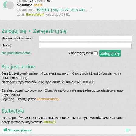
Tematy
:
397
,
Posty
:
674
Moderator:
pablo
Ostatni post:
EZBUFF | Buy FC 27 Coins with…
autor:
EmberWolf
, wczoraj, o 08:51
Zaloguj się
•
Zarejestruj się
Nazwa użytkownika:
Hasło:
Nie pamiętam hasła
Zapamiętaj mnie
Kto jest online
Jest
1
użytkownik online :: 0 zarejestrowanych, 0 ukrytych i 1 gość (wg danych z
ostatnich 5 minut)
Najwięcej użytkowników (
96
) było online 29 maja 2020, o 03:00
Zarejestrowani użytkownicy: Obecnie na forum nie ma żadnego zarejestrowanego
użytkownika
Legenda – kolory grup:
Administratorzy
Statystyki
Liczba postów:
2541
• Liczba tematów:
1104
• Liczba użytkowników:
342
• Ostatnio
zarejestrowany użytkownik:
Birks23
Strona główna