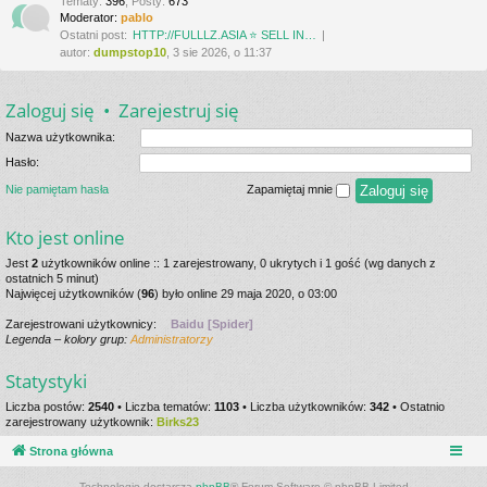
Tematy
:
396
,
Posty
:
673
Moderator:
pablo
Ostatni post:
HTTP://FULLLZ.ASIA ⭐️ SELL IN…
autor:
dumpstop10
, 3 sie 2026, o 11:37
Zaloguj się
•
Zarejestruj się
Nazwa użytkownika:
Hasło:
Nie pamiętam hasła
Zapamiętaj mnie
Kto jest online
Jest
2
użytkowników online :: 1 zarejestrowany, 0 ukrytych i 1 gość (wg danych z
ostatnich 5 minut)
Najwięcej użytkowników (
96
) było online 29 maja 2020, o 03:00
Zarejestrowani użytkownicy:
Baidu [Spider]
Legenda – kolory grup:
Administratorzy
Statystyki
Liczba postów:
2540
• Liczba tematów:
1103
• Liczba użytkowników:
342
• Ostatnio
zarejestrowany użytkownik:
Birks23
Strona główna
Technologię dostarcza
phpBB
® Forum Software © phpBB Limited