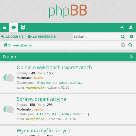
Szuk
ię
Zaloguj się
or
ży
Zarejestruj się
al
ar
S
ce
Strona główna
a
tk
og
ej
z
j
o
uj
es
Forum
u
…
w
si
tru
k
Opinie o wykładach i warsztatach
a
ni
ę
j
Tematy
:
549
,
Posty
:
1565
Moderator:
pablo
j
cy
si
Ostatni post:
Organiser son salon : quel ra…
autor:
vapormoYxr
, dzisiaj, o 01:35
ę
Sprawy organizacyjne
Tematy
:
158
,
Posty
:
296
Moderator:
pablo
Ostatni post:
HTTP://FULLLZ.ASIA ⭐️ Sells C…
autor:
dumpstop10
, 3 sie 2026, o 11:36
Wymiana myśli różnych