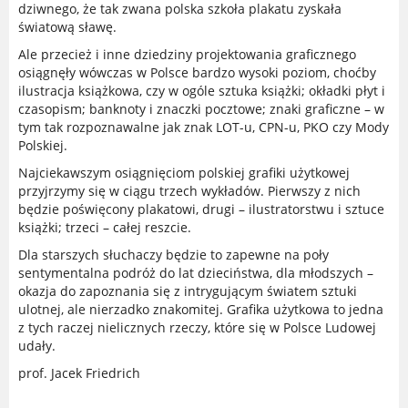
dziwnego, że tak zwana polska szkoła plakatu zyskała
światową sławę.
Ale przecież i inne dziedziny projektowania graficznego
osiągnęły wówczas w Polsce bardzo wysoki poziom, choćby
ilustracja książkowa, czy w ogóle sztuka książki; okładki płyt i
czasopism; banknoty i znaczki pocztowe; znaki graficzne – w
tym tak rozpoznawalne jak znak LOT-u, CPN-u, PKO czy Mody
Polskiej.
Najciekawszym osiągnięciom polskiej grafiki użytkowej
przyjrzymy się w ciągu trzech wykładów. Pierwszy z nich
będzie poświęcony plakatowi, drugi – ilustratorstwu i sztuce
książki; trzeci – całej reszcie.
Dla starszych słuchaczy będzie to zapewne na poły
sentymentalna podróż do lat dzieciństwa, dla młodszych –
okazja do zapoznania się z intrygującym światem sztuki
ulotnej, ale nierzadko znakomitej. Grafika użytkowa to jedna
z tych raczej nielicznych rzeczy, które się w Polsce Ludowej
udały.
prof. Jacek Friedrich