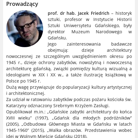
Prowadzący
prof. dr hab. Jacek Friedrich
– historyk
sztuki, profesor w Instytucie Historii
Sztuki Uniwersytetu Gdańskiego, były
dyrektor Muzeum Narodowego w
Gdańsku.
Jego zainteresowania badawcze
obejmują: dzieje architektury
nowoczesnej ze szczególnym uwzględnieniem okresu po
1945 r., dzieje ochrony zabytków, nowożytną i nowoczesną
architekturę gdańską, związki pomiędzy kulturą wizualną a
ideologiami w XIX i XX w., a także ilustrację książkową w
Polsce po 1945 r.
Dużą wagę przywiązuje do popularyzacji kultury artystycznej
i architektonicznej.
Za udział w ratowaniu zabytków podczas pożaru kościoła św.
Katarzyny odznaczony Srebrnym Krzyżem Zasługi.
Opublikował m.in.: „Gdańskie zabytki architektury do końca
XVIII wieku” (1997), „Gdańsk dla młodych podróżników”
(2005), „Odbudowa Głównego Miasta w Gdańsku w latach
1945-1960” (2015), „Walka obrazów. Przedstawienia wobec
idei w Wolnym Mieście Gdańsku (2018).