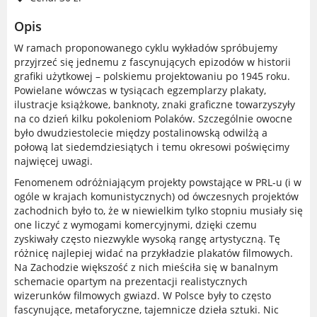
Opis
W ramach proponowanego cyklu wykładów spróbujemy
przyjrzeć się jednemu z fascynujących epizodów w historii
grafiki użytkowej – polskiemu projektowaniu po 1945 roku.
Powielane wówczas w tysiącach egzemplarzy plakaty,
ilustracje książkowe, banknoty, znaki graficzne towarzyszyły
na co dzień kilku pokoleniom Polaków. Szczególnie owocne
było dwudziestolecie między postalinowską odwilżą a
połową lat siedemdziesiątych i temu okresowi poświęcimy
najwięcej uwagi.
Fenomenem odróżniającym projekty powstające w PRL-u (i w
ogóle w krajach komunistycznych) od ówczesnych projektów
zachodnich było to, że w niewielkim tylko stopniu musiały się
one liczyć z wymogami komercyjnymi, dzięki czemu
zyskiwały często niezwykle wysoką rangę artystyczną. Tę
różnicę najlepiej widać na przykładzie plakatów filmowych.
Na Zachodzie większość z nich mieściła się w banalnym
schemacie opartym na prezentacji realistycznych
wizerunków filmowych gwiazd. W Polsce były to często
fascynujące, metaforyczne, tajemnicze dzieła sztuki. Nic